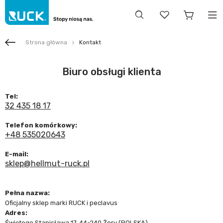
Strona główna
Kontakt
Biuro obsługi klienta
Tel:
32 435 18 17
Telefon komórkowy:
+48 535020643
E-mail:
sklep@hellmut-ruck.pl
Pełna nazwa:
Oficjalny sklep marki RUCK i peclavus
Adres:
Świętego Stanisława 17
,
44-240 Żory
(POLSKA)