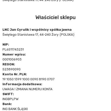
Właściciel sklepu
LNC Jan Cyrulik i wspólnicy spółka jawna
Świętego Stanisława 17
, 44-240 Żory
(POLSKA)
NIP:
PL6511743231
Numer wpisu:
0001006903
REGON:
523890090
Konto Nr. PLN:
19 1050 1399 1000 0090 8190 0707
Informacja dodatkowa:
UWAGA ! ZMIANA NUMERU KONTA
SWIFT:
INGBPLPW
Bank:
ING BANK ŚLĄSKI