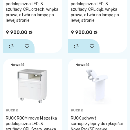
podologiczna LED, 3
podologiczna LED, 3
szuflady, CPL orzech, wnęka
szuflady, CPL dąb, wnęka
prawa, otwór na lampę po
prawa, otwór na lampę po
lewej stronie
lewej stronie
9 900,00 zł
9 900,00 zł
Nowość
Nowość
RUCK®
RUCK®
RUCK ROOM move M szafka
RUCK uchwyt
podologiczna LED, 3
samoprzylepny do rękojeści
szuflady, CPL Szary, wnęka
Nova Pro/SE prawy