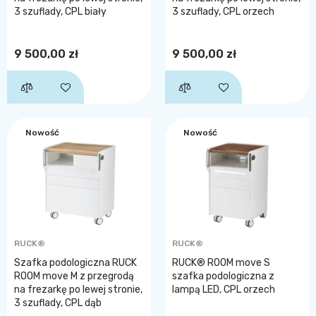
3 szuflady, CPL biały
3 szuflady, CPL orzech
9 500,00 zł
9 500,00 zł
Nowość
Nowość
RUCK®
RUCK®
Szafka podologiczna RUCK
RUCK® ROOM move S
ROOM move M z przegrodą
szafka podologiczna z
na frezarkę po lewej stronie,
lampą LED, CPL orzech
3 szuflady, CPL dąb