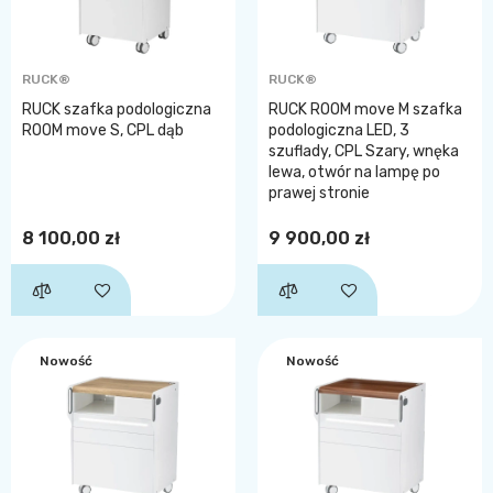
RUCK®
RUCK®
RUCK szafka podologiczna
RUCK ROOM move M szafka
ROOM move S, CPL dąb
podologiczna LED, 3
szuflady, CPL Szary, wnęka
lewa, otwór na lampę po
prawej stronie
8 100,00 zł
9 900,00 zł
Nowość
Nowość