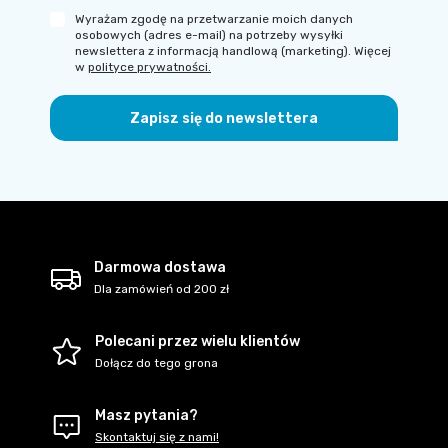
Wyrażam zgodę na przetwarzanie moich danych
osobowych (adres e-mail) na potrzeby wysyłki
newslettera z informacją handlową (marketing). Więcej
w
polityce prywatności.
Zapisz się do newslettera
Darmowa dostawa
Dla zamówień od 200 zł
Polecani przez wielu klientów
Dołącz do tego grona
Masz pytania?
Skontaktuj się z nami!