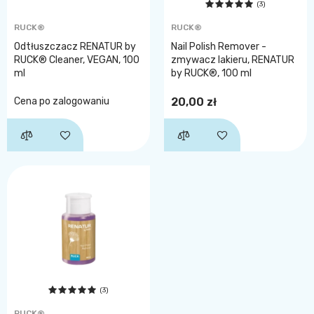
(3)
RUCK®
RUCK®
Odtłuszczacz RENATUR by
Nail Polish Remover -
RUCK® Cleaner, VEGAN, 100
zmywacz lakieru, RENATUR
ml
by RUCK®, 100 ml
Cena po zalogowaniu
20,00 zł
(3)
RUCK®