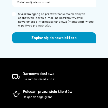
Podaj swój adres e-mail
Wyrażam zgodę na przetwarzanie moich danych
osobowych (adres e-mail) na potrzeby wysyłki
newslettera z informacją handlową (marketing). Więcej
w
polityce prywatności.
Zapisz się do newslettera
Darmowa dostawa
Dla zamówień od 200 zł
Polecani przez wielu klientów
Dołącz do tego grona