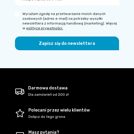
Wyrażam zgodę na przetwarzanie moich danych
osobowych (adres e-mail) na potrzeby wysyłki
newslettera z informacją handlową (marketing). Więcej
w
polityce prywatności.
Zapisz się do newslettera
Darmowa dostawa
Dla zamówień od 200 zł
Polecani przez wielu klientów
Dołącz do tego grona
Masz pytania?