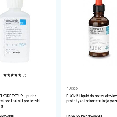
(2)
RUCK®
LKORREKTUR - puder
RUCK® Liquid do masy akrylow
rekonstrukcji i protetyki
protetyka i rekonstrukcja paz
 g
ogowaniu
Cena po zalogowaniu