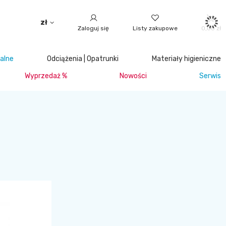
zł
Zaloguj się
Listy zakupowe
0,00 zł
jalne
Odciążenia | Opatrunki
Materiały higieniczne
Wyprzedaż %
Nowości
Serwis