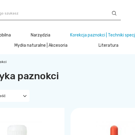
obilna
Narzędzia
Korekcja paznokci | Techniki spec
Mydła naturalne | Akcesoria
Literatura
okci
yka paznokci
ność