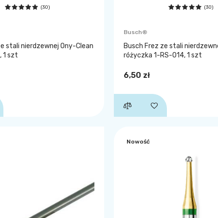
(30)
(30)
Busch®
e stali nierdzewnej Ony-Clean
Busch Frez ze stali nierdzewne
 1 szt
różyczka 1-RS-014, 1 szt
6,50 zł
Nowość