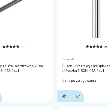
(30)
(1)
Busch®
y ze stali nierdzewnej kulka
Busch - Frez z węglika spieka
S-012, 1 szt
różyczka 1-SXM-012, 1 szt
Cena po zalogowaniu