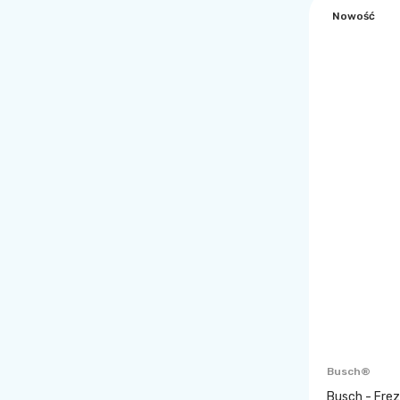
Nowość
Busch®
Busch - Frez