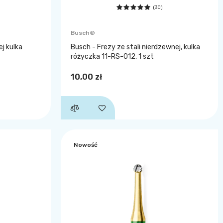
(30)
Busch®
j kulka
Busch - Frezy ze stali nierdzewnej, kulka
różyczka 11-RS-012, 1 szt
10,00 zł
Nowość