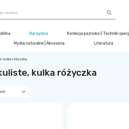
obilna
Narzędzia
Korekcja paznokci | Techniki spec
Mydła naturalne | Akcesoria
Literatura
e, kulka różyczka
kuliste, kulka różyczka
ność