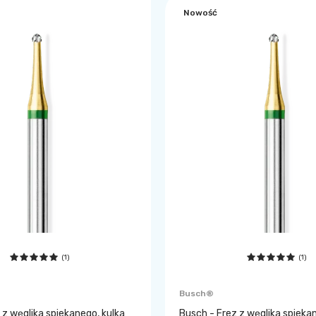
Nowość
(1)
(1)
Busch®
 z węglika spiekanego, kulka
Busch - Frez z węglika spieka