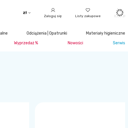
zł
Zaloguj się
Listy zakupowe
0,00 zł
jalne
Odciążenia | Opatrunki
Materiały higieniczne
Wyprzedaż %
Nowości
Serwis