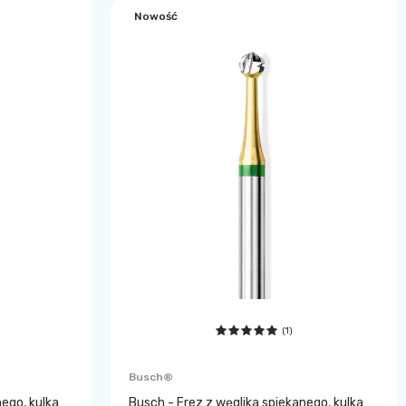
Nowość
(1)
Busch®
nego, kulka
Busch - Frez z węglika spiekanego, kulka