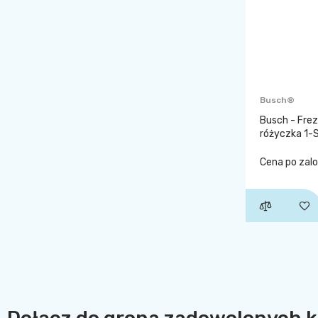
Busch®
Busch - Frez
różyczka 1-
Cena po zal