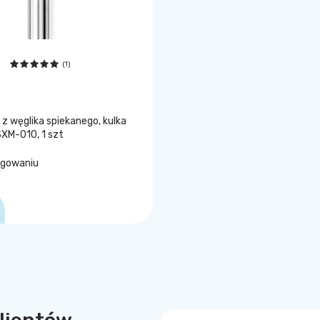
(1)
 z węglika spiekanego, kulka
SXM-010, 1 szt
ogowaniu