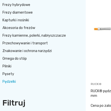
Frezy hybrydowe
Frezy diamentowe
Kapturki i nośniki
Akcesoria do frezów
Frezy kamienne, polerki, nabłyszczacze
Przechowywanie i transport
Znakowanie i ochrona narzędzi
Omega do stóp
Pilniki
Pęsety
Pędzelki
RUCK®
RUCK® pędzel
mm
Filtruj
Cena po zal