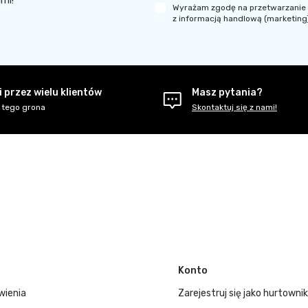
ami!
Wyrażam zgodę na przetwarzanie 
z informacją handlową (marketing
 przez wielu klientów
Masz pytania?
 tego grona
Skontaktuj się z nami!
Konto
wienia
Zarejestruj się jako hurtownik