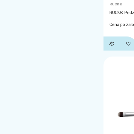
RUCK®
RUCK® Pędze
Cena po zal