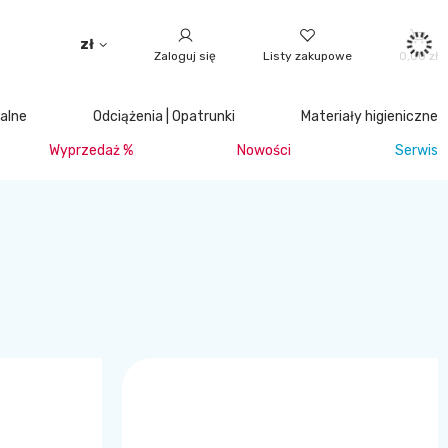
zł
Zaloguj się
Listy zakupowe
0,00 zł
jalne
Odciążenia | Opatrunki
Materiały higieniczne
Wyprzedaż %
Nowości
Serwis