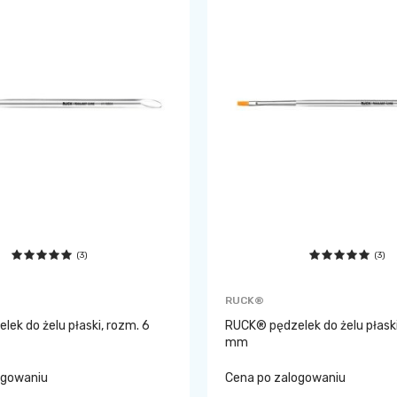
(3)
(3)
RUCK®
ek do żelu płaski, rozm. 6
RUCK® pędzelek do żelu płaski
mm
ogowaniu
Cena po zalogowaniu