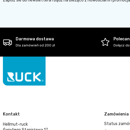
Zapisz sie do newslettera i bądź na bieżąco z nowościami i promocj
Darmowa dostawa
Polecani
Dla zamówień od 200 zł
Dołącz do
Kontakt
Zamówienia
Status zamó
Hellmut-ruck
Świętego Stanisława 17