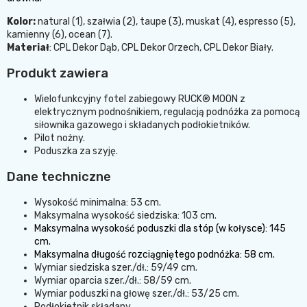
Kolor:
natural (1), szałwia (2), taupe (3), muskat (4), espresso (5),
kamienny (6), ocean (7).
Materiał
: CPL Dekor Dąb, CPL Dekor Orzech, CPL Dekor Biały.
Produkt zawiera
Wielofunkcyjny fotel zabiegowy RUCK® MOON z
elektrycznym podnośnikiem, regulacją podnóżka za pomocą
siłownika gazowego i składanych podłokietników.
Pilot nożny.
Poduszka za szyję.
Dane techniczne
Wysokość minimalna: 53 cm.
Maksymalna wysokość siedziska: 103 cm.
Maksymalna wysokość poduszki dla stóp (w kołysce): 145
cm.
Maksymalna długość rozciągniętego podnóżka: 58 cm.
Wymiar siedziska szer./dł.: 59/49 cm.
Wymiar oparcia szer./dł.: 58/59 cm.
Wymiar poduszki na głowę szer./dł.: 53/25 cm.
Podłokietnik składany