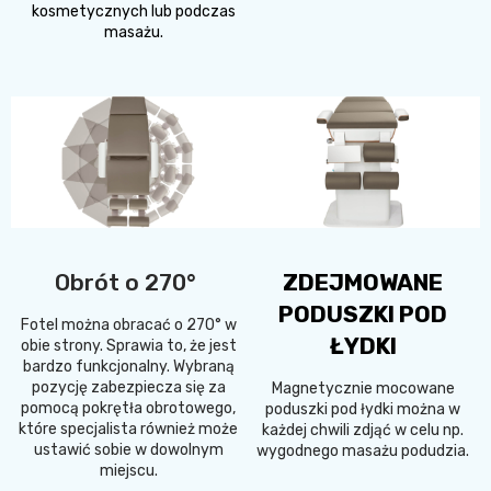
kosmetycznych lub podczas
masażu.
Obrót o 270°
ZDEJMOWANE
PODUSZKI POD
Fotel można obracać o 270° w
ŁYDKI
obie strony. Sprawia to, że jest
bardzo funkcjonalny. Wybraną
pozycję zabezpiecza się za
Magnetycznie mocowane
pomocą pokrętła obrotowego,
poduszki pod łydki można w
które specjalista również może
każdej chwili zdjąć w celu np.
ustawić sobie w dowolnym
wygodnego masażu podudzia.
miejscu.