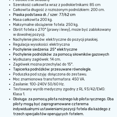
Szerokość całkowita wraz z podłokietnikami: 85 cm
Całkowita długość z rozłożonym podnóżkiem: 200 cm.
Płaska podstawa dł. / szer: 77/62 cm
Masa całkowita 200 kg.
Maksymalne obciążenie fotela: 250 kg.
Obrót fotela o 270° (prawy i lewy), może być zablokowany
w dowolnej pozycji.
Nachylenie pleców: elektryczne do pozycji płaskiej.
Regulacja wysokości: elektryczna
Pochylenie siedzenia: 25° elektryczne
Pochylenie podnóżków: za pomocą siłowników gazowych
Wydłużany zagłówek: 14 cm.
Zagłówek można przechylać do 15°.
Tapicerka podnóżków: przesuwane równolegle.
Poduszka pod szyję: dołączona do zestawu.
Moc znamionowa transformatora: 450 VA.
Zasilanie: 100-240V 50/60 Hz.
Testowany wyrób medyczny zgodny z RL 93/42/EWG:
Klasa 1.
Obsługa: za pomocą pilota nożnego lub pilota ręcznego. Oba
piloty mogą być zaprogramowane czterema
indywidualnymi ustawieniami pozycji fotela dla każdego z
trzech specjalistów operujących fotelem.