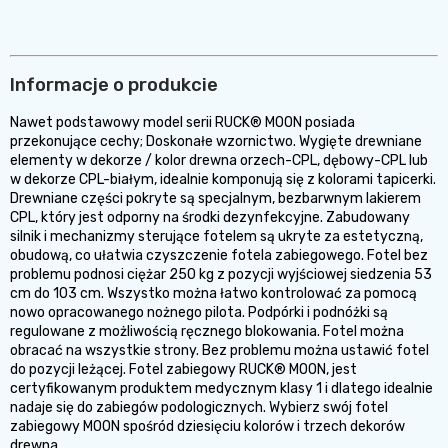
Informacje o produkcie
Nawet podstawowy model serii RUCK® MOON posiada
przekonujące cechy; Doskonałe wzornictwo. Wygięte drewniane
elementy w dekorze / kolor drewna orzech-CPL, dębowy-CPL lub
w dekorze CPL-białym, idealnie komponują się z kolorami tapicerki.
Drewniane części pokryte są specjalnym, bezbarwnym lakierem
CPL, który jest odporny na środki dezynfekcyjne. Zabudowany
silnik i mechanizmy sterujące fotelem są ukryte za estetyczną,
obudową, co ułatwia czyszczenie fotela zabiegowego. Fotel bez
problemu podnosi ciężar 250 kg z pozycji wyjściowej siedzenia 53
cm do 103 cm. Wszystko można łatwo kontrolować za pomocą
nowo opracowanego nożnego pilota. Podpórki i podnóżki są
regulowane z możliwością ręcznego blokowania. Fotel można
obracać na wszystkie strony. Bez problemu można ustawić fotel
do pozycji leżącej. Fotel zabiegowy RUCK® MOON, jest
certyfikowanym produktem medycznym klasy 1 i dlatego idealnie
nadaje się do zabiegów podologicznych. Wybierz swój fotel
zabiegowy MOON spośród dziesięciu kolorów i trzech dekorów
drewna.