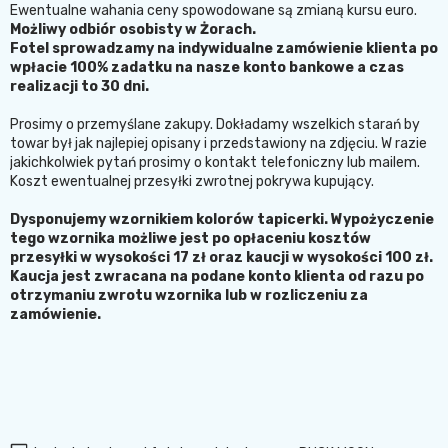
Ewentualne wahania ceny spowodowane są zmianą kursu euro.
Możliwy odbiór osobisty w Żorach.
Fotel sprowadzamy na indywidualne zamówienie klienta po
wpłacie 100% zadatku na nasze konto bankowe a czas
realizacji to 30 dni.
Prosimy o przemyślane zakupy. Dokładamy wszelkich starań by
towar był jak najlepiej opisany i przedstawiony na zdjęciu. W razie
jakichkolwiek pytań prosimy o kontakt telefoniczny lub mailem.
Koszt ewentualnej przesyłki zwrotnej pokrywa kupujący.
Dysponujemy wzornikiem kolorów tapicerki. Wypożyczenie
tego wzornika możliwe jest po opłaceniu kosztów
przesyłki w wysokości 17 zł oraz kaucji w wysokości 100 zł.
Kaucja jest zwracana na podane konto klienta od razu po
otrzymaniu zwrotu wzornika lub w rozliczeniu za
zamówienie.