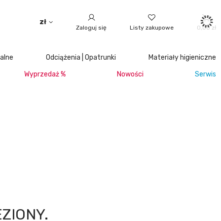
zł
Zaloguj się
Listy zakupowe
0,00 zł
jalne
Odciążenia | Opatrunki
Materiały higieniczne
Wyprzedaż %
Nowości
Serwis
ZIONY.