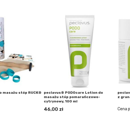
 do masażu stóp RUCK®
peclavus® PODOcare Lotion do
peclav
masażu stóp pomarańczowo-
z gran
cytrynowy, 100 ml
46,00 zł
Cena p