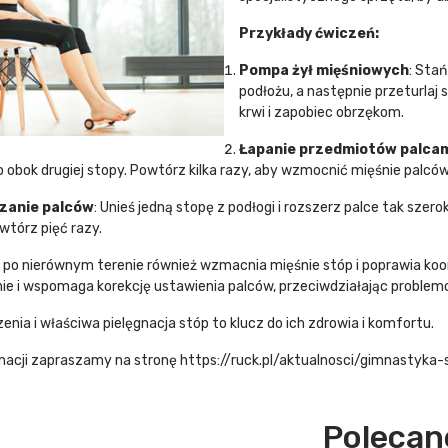
Przykłady ćwiczeń:
Pompa żył mięśniowych
: Stań
podłożu, a następnie przeturlaj 
krwi i zapobiec obrzękom.
Łapanie przedmiotów palcam
 obok drugiej stopy. Powtórz kilka razy, aby wzmocnić mięśnie palców
zanie palców
: Unieś jedną stopę z podłogi i rozszerz palce tak szer
wtórz pięć razy.
po nierównym terenie również wzmacnia mięśnie stóp i poprawia koor
ie i wspomaga korekcję ustawienia palców, przeciwdziałając problem
enia i właściwa pielęgnacja stóp to klucz do ich zdrowia i komfortu.
rmacji zapraszamy na stronę https://ruck.pl/aktualnosci/gimnastyka
Polecan