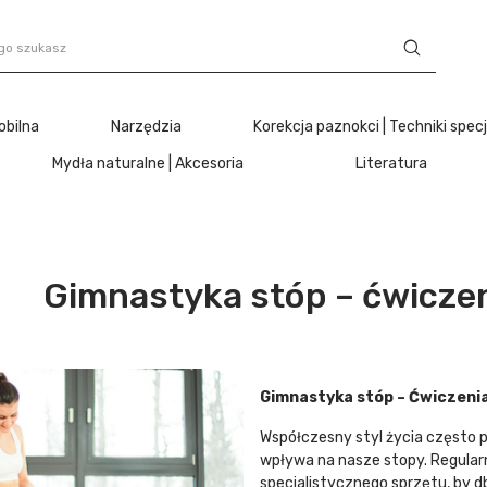
obilna
Narzędzia
Korekcja paznokci | Techniki spec
Mydła naturalne | Akcesoria
Literatura
Gimnastyka stóp – ćwicze
Gimnastyka stóp – Ćwiczeni
Współczesny styl życia często 
wpływa na nasze stopy. Regular
specjalistycznego sprzętu, by d