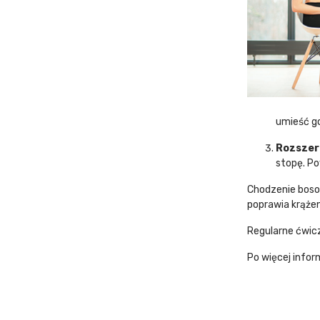
umieść go
Rozszer
stopę. Po
Chodzenie boso 
poprawia krążen
Regularne ćwicz
Po więcej info