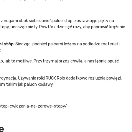
 z nogami obok siebie, unieś palce stóp, zostawiając pięty na
stopy, unosząc pięty. Powtórz dziesięć razy, aby poprawić krążenie
i stóp
: Siedząc, podnieś palcami leżący na podłodze materiał i
.
oko, jak to możliwe. Przytrzymaj przez chwilę, a następnie opuść
dynację. Używanie rolki RUCK Rolo dodatkowo rozluźnia powięzi,
om takim jak paluch koślawy.
-stop-cwiczenia-na-zdrowe-stopy/ .
e