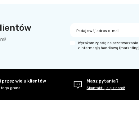
lientów
Podaj swój adres e-mail
ami!
Wyrażam zgodę na przetwarzanie 
z informacją handlową (marketing
 przez wielu klientów
Masz pytania?
 tego grona
Skontaktuj się z nami!