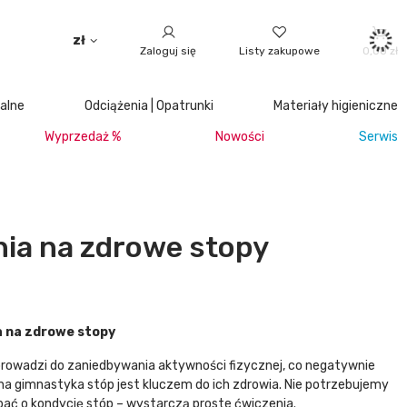
zł
Zaloguj się
Listy zakupowe
0,00 zł
jalne
Odciążenia | Opatrunki
Materiały higieniczne
Wyprzedaż %
Nowości
Serwis
nia na zdrowe stopy
a na zdrowe stopy
prowadzi do zaniedbywania aktywności fizycznej, co negatywnie
na gimnastyka stóp jest kluczem do ich zdrowia. Nie potrzebujemy
bać o kondycję stóp – wystarczą proste ćwiczenia.