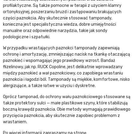
profilaktyczne. Są także pomocne w terapii z użyciem klamry
ortonyksyjnej, poszerzaniu bruzd i zastępowaniu brakujących
części paznokcia. Aby skutecznie stosować tamponady,
konieczna jest specjalistyczna wiedza, dobre umiejętności
manualne oraz odpowiednie narzędzia, takie jak sondy
podologiczne i szpatułki.
W przypadku wrastających paznokci tamponady zapewniają
ochronę i amortyzację, zmniejszając nacisk na tkankę otaczającą
paznokieć i wspomagając jego prawidłowy wzrost. Bandaż
flizelinowy, jak np. RUCK Copoline, jest delikatnie wprowadzany
między paznokieć a wał paznokciowy, co zapobiega wrastaniu
paznokcia i łagodzi ból. Tamponady są miękkie, komfortowe, nisko
alergizujące, a także łatwe w użyciu i dyskretne.
Oprócz tamponad, do ochrony wału paznokciowego stosowane są
także protektory sulci — małe plastikowe szyny, które stabilizują
boczną krawędź paznokcia. Obie metody wymagają prawidłowego
przycięcia paznokcia, aby skutecznie zapobiec problemom z
wrastaniem.
Po więcej informacji zapraszamy na stronę