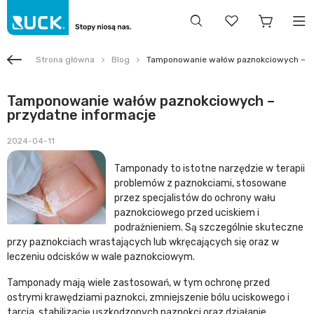
Strona główna
Blog
Tamponowanie wałów paznokciowych – pr
Tamponowanie wałów paznokciowych –
przydatne informacje
2024-04-11
Tamponady to istotne narzędzie w terapii
problemów z paznokciami, stosowane
przez specjalistów do ochrony wału
paznokciowego przed uciskiem i
podrażnieniem. Są szczególnie skuteczne
przy paznokciach wrastających lub wkręcających się oraz w
leczeniu odcisków w wale paznokciowym.
Tamponady mają wiele zastosowań, w tym ochronę przed
ostrymi krawędziami paznokci, zmniejszenie bólu uciskowego i
tarcia, stabilizację uszkodzonych paznokci oraz działanie