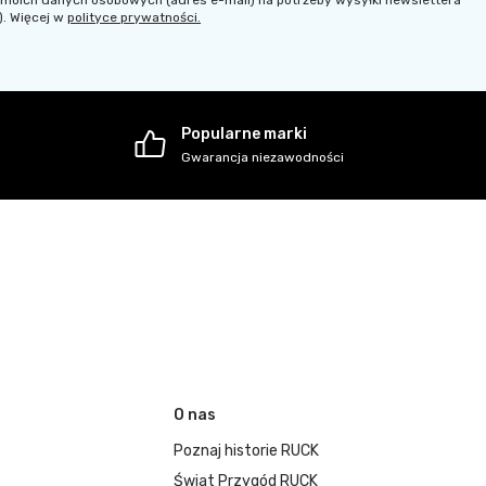
). Więcej w
polityce prywatności.
Popularne marki
Gwarancja niezawodności
O nas
Poznaj historie RUCK
Świat Przygód RUCK