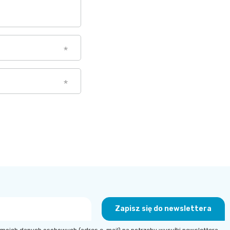
Zapisz się do newslettera
moich danych osobowych (adres e-mail) na potrzeby wysyłki newslettera