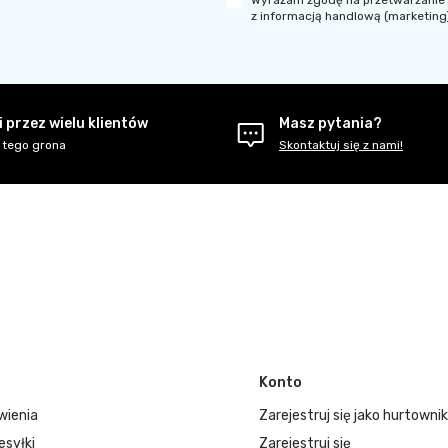
z informacją handlową (marketing
 przez wielu klientów
Masz pytania?
 tego grona
Skontaktuj się z nami!
Konto
wienia
Zarejestruj się jako hurtownik
esyłki
Zarejestruj się