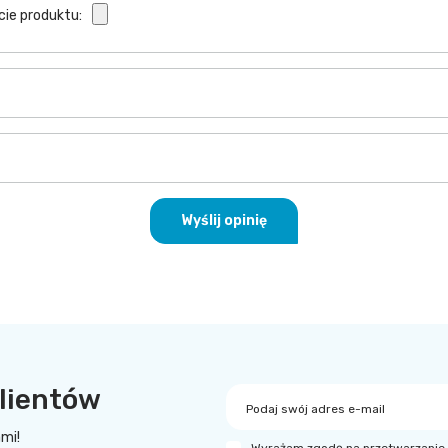
cie produktu:
Wyślij opinię
lientów
Podaj swój adres e-mail
ami!
Wyrażam zgodę na przetwarzanie 