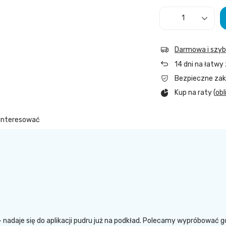
Darmowa i szy
14
dni na łatwy
Bezpieczne za
Kup na raty (
obl
ainteresować
 nadaje się do aplikacji pudru już na podkład. Polecamy wypróbować go