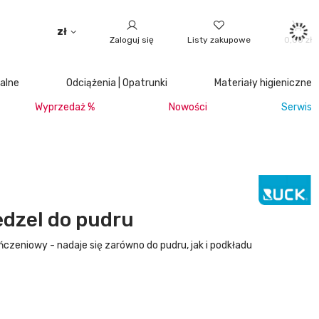
zł
Zaloguj się
Listy zakupowe
0,00 zł
jalne
Odciążenia | Opatrunki
Materiały higieniczne
Wyprzedaż %
Nowości
Serwis
dzel do pudru
czeniowy - nadaje się zarówno do pudru, jak i podkładu