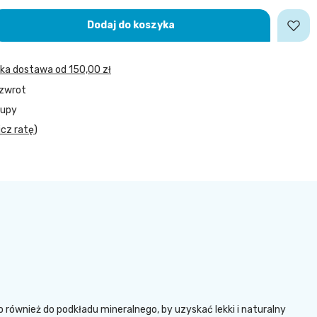
Dodaj do koszyka
bka dostawa
od
150,00 zł
 zwrot
kupy
icz ratę
)
 również do podkładu mineralnego, by uzyskać lekki i naturalny