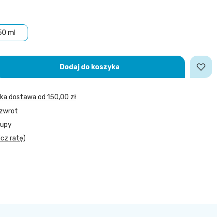
50 ml
Dodaj do koszyka
bka dostawa
od
150,00 zł
 zwrot
kupy
icz ratę
)