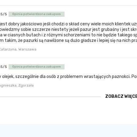
5/5
Opinia potwierdzona zakupem
jest dobry jakościowo jeśli chodzi o skład ceny wiele moich klientek
powiedzmy sobie szczerze niestety jeżeli pazur jest grubaśny i jest s
a w ciasnych butach i z różnymi schorzeniami to nie będzie takiego 
 takim, że pazurki są nawilżone są dużo gładsze i lepiej się na nich pr
Katarzyna, Warszawa
5/5
Opinia potwierdzona zakupem
 olejek, szczególnie dla osób z problemem wrastających paznokci. P
Agnieszka, Zgorzała
ZOBACZ WIĘC