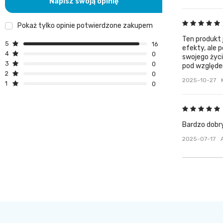
Napisz swoją opinię
Pokaż tylko opinie potwierdzone zakupem
Ten produkt 
5
16
efekty, ale 
4
0
swojego życi
3
0
pod względem
2
0
2025-10-27
1
0
Bardzo dobry
2025-07-17