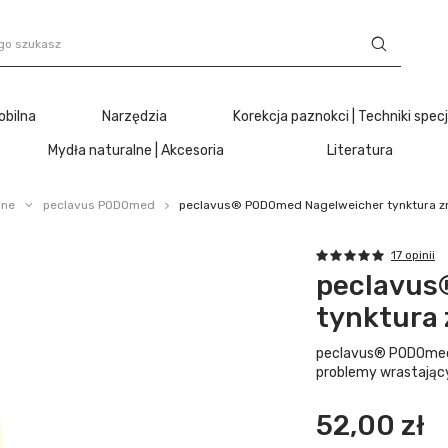
obilna
Narzędzia
Korekcja paznokci | Techniki spec
Mydła naturalne | Akcesoria
Literatura
lne
peclavus PODOmed
peclavus® PODOmed Nagelweicher tynktura zm
17 opinii
peclavus
tynktura 
peclavus® PODOmed 
problemy wrastający
52,00 zł