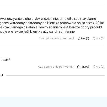
 używa, oczywiście chciałyby widzieć niesamowite spektakularne
kręcony wkręcony pokręcony bo klientka pracowała na to przez 40 lat
spektakularnego działania. moim zdaniem jest bardzo dobry produkt
acuje w efekcie jeśli klientka używa ich sumiennie
Czy opinia była pomocna?
Tak
1
Nie
0
olecam!
Czy opinia była pomocna?
Tak
0
Nie
0
EJ