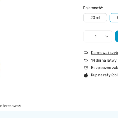
Pojemność
20 ml
Darmowa i szy
14
dni na łatwy
Bezpieczne za
Kup na raty (
obl
ainteresować