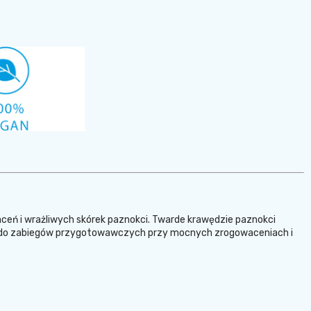
eń i wrażliwych skórek paznokci. Twarde krawędzie paznokci
lna do zabiegów przygotowawczych przy mocnych zrogowaceniach i