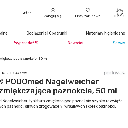
zł
Zaloguj się
Listy zakupowe
0,00 zł
jalne
Odciążenia | Opatrunki
Materiały higieniczne
Wyprzedaż %
Nowości
Serwis
iękczająca paznokcie, 50 ml
Nr art. 5421702
® PODOmed Nagelweicher
zmiękczająca paznokcie, 50 ml
Nagelweicher tynktura zmiękczająca paznokcie szybko rozwiąże
ch paznokci, silnych zrogowaceń i wrażliwych skórek paznokci.