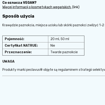
Co oznacza VEGAN?
Więcej informacji o kosmetykach wegańskich.
(link)
Sposób użycia
Krawędzie paznokcia, miejsca ucisku lub skórki paznokci zwilżyć 1
Pojemność:
20 ml, 50 ml
Certyfikat NATRUE:
Nie
Przeznaczenie:
Twarde paznokcie
UWAGA
Produkty marki peclavus
®
objęte są regulaminem strategii selekty