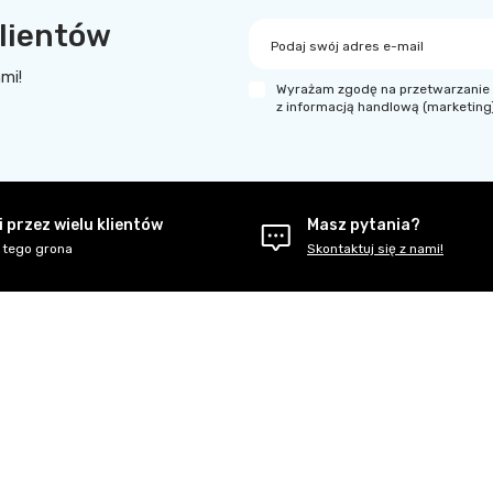
lientów
Podaj swój adres e-mail
ami!
Wyrażam zgodę na przetwarzanie 
z informacją handlową (marketing
 przez wielu klientów
Masz pytania?
 tego grona
Skontaktuj się z nami!