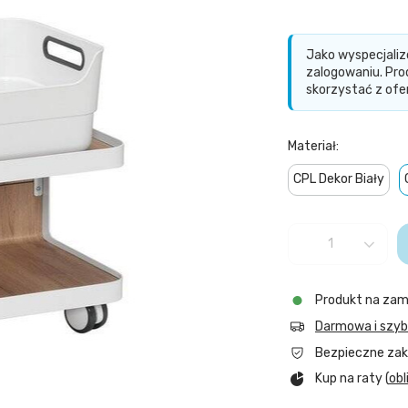
Jako wyspecjaliz
zalogowaniu. Pro
skorzystać z ofer
Materiał
CPL Dekor Biały
Produkt na zam
Darmowa i szy
Bezpieczne za
Kup na raty (
obl