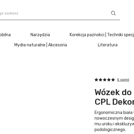
obilna
Narzędzia
Korekcja paznokci | Techniki spec
Mydła naturalne | Akcesoria
Literatura
5 opinii
Wózek do
CPL Deko
Ergonomiczna biała
nowoczesnym design
mu uroku i ekskluzy
podologicznego.