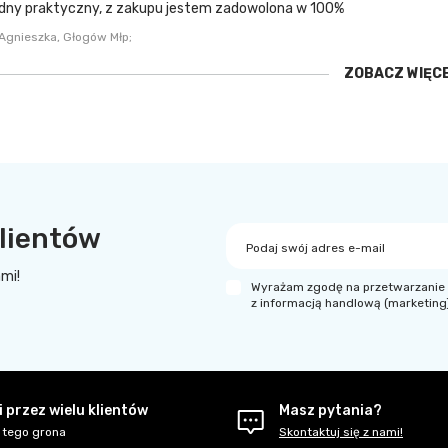
dny praktyczny, z zakupu jestem zadowolona w 100%
Agnieszka, Głogów Młp;
ZOBACZ WIĘC
lientów
Podaj swój adres e-mail
ami!
Wyrażam zgodę na przetwarzanie 
z informacją handlową (marketing
 przez wielu klientów
Masz pytania?
 tego grona
Skontaktuj się z nami!