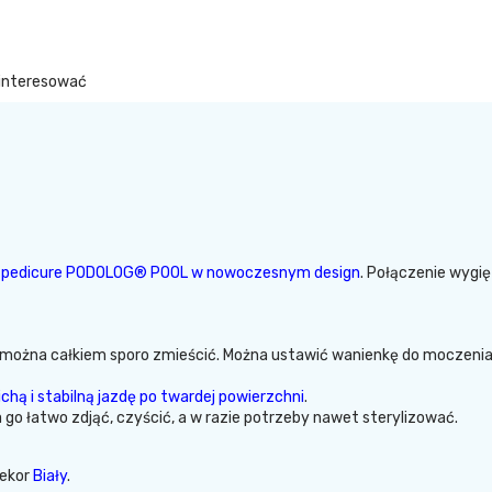
ainteresować
o pedicure PODOLOG® POOL w nowoczesnym design
. Połączenie wygi
) można całkiem sporo zmieścić. Można ustawić wanienkę do moczenia 
ichą i stabilną jazdę po twardej powierzchni
.
a go łatwo zdjąć, czyścić, a w razie potrzeby nawet sterylizować.
Dekor
Biały
.