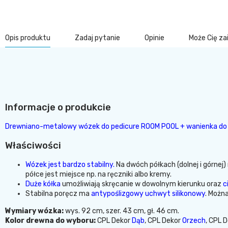
Opis produktu
Zadaj pytanie
Opinie
Może Cię z
Informacje o produkcie
Drewniano-metalowy wózek do pedicure ROOM POOL + wanienka d
Właściwości
Wózek jest bardzo stabilny.
Na dwóch półkach (dolnej i górnej
półce jest miejsce np. na ręczniki albo kremy.
Duże kółka
umożliwiają skręcanie w dowolnym kierunku oraz
c
Stabilna poręcz ma
antypoślizgowy uchwyt silikonowy
. Możn
Wymiary wózka:
wys. 92 cm, szer. 43 cm, gł. 46 cm.
Kolor drewna do wyboru:
CPL Dekor
Dąb
, CPL Dekor
Orzech
, CPL 