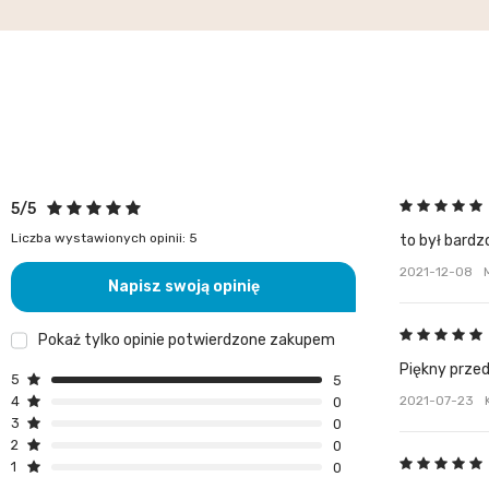
5/5
Liczba wystawionych opinii: 5
to był bardz
2021-12-08
Napisz swoją opinię
Pokaż tylko opinie potwierdzone zakupem
Piękny prze
5
5
2021-07-23
4
0
3
0
2
0
1
0