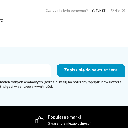
Czy opinia była pomocna?
Tak
3
Nie
0
EJ
Zapisz się do newslettera
moich danych osobowych (adres e-mail) na potrzeby wysyłki newslettera
). Więcej w
polityce prywatności.
Popularne marki
Gwarancja niezawodności