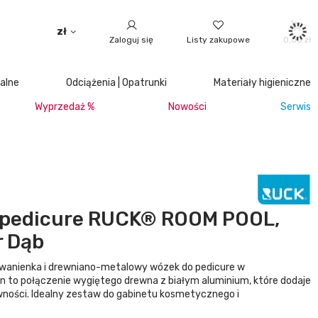
zł
Zaloguj się
Listy zakupowe
0,00 zł
jalne
Odciążenia | Opatrunki
Materiały higieniczne
Wyprzedaż %
Nowości
Serwis
 pedicure RUCK® ROOM POOL,
r Dąb
 wanienka i drewniano-metalowy wózek do pedicure w
 to połączenie wygiętego drewna z białym aluminium, które dodaje
wności. Idealny zestaw do gabinetu kosmetycznego i