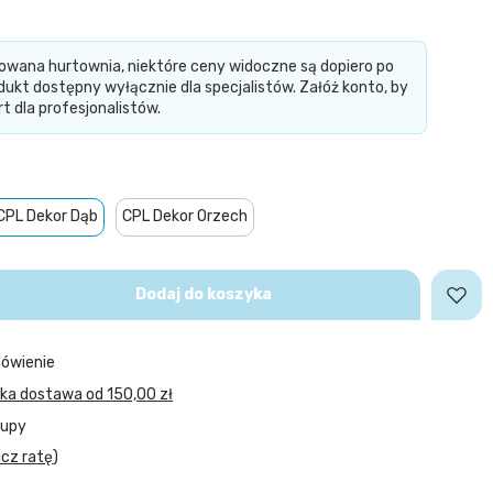
owana hurtownia, niektóre ceny widoczne są dopiero po
dukt dostępny wyłącznie dla specjalistów. Załóż konto, by
t dla profesjonalistów.
CPL Dekor Dąb
CPL Dekor Orzech
Dodaj do koszyka
ówienie
bka dostawa
od
150,00 zł
kupy
icz ratę
)