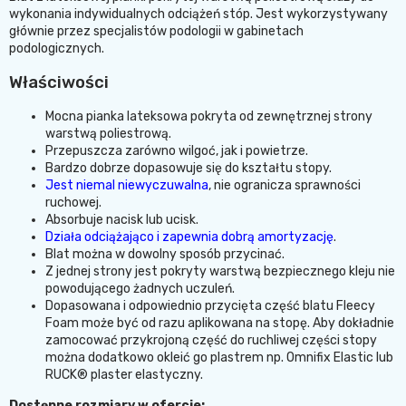
wykonania indywidualnych odciążeń stóp. Jest wykorzystywany
głównie przez specjalistów podologii w gabinetach
podologicznych.
Właściwości
Mocna pianka lateksowa pokryta od zewnętrznej strony
warstwą poliestrową.
Przepuszcza zarówno wilgoć, jak i powietrze.
Bardzo dobrze dopasowuje się do kształtu stopy.
Jest niemal niewyczuwalna
, nie ogranicza sprawności
ruchowej.
Absorbuje nacisk lub ucisk.
Działa odciążająco i zapewnia dobrą amortyzację
.
Blat można w dowolny sposób przycinać.
Z jednej strony jest pokryty warstwą bezpiecznego kleju nie
powodującego żadnych uczuleń.
Dopasowana i odpowiednio przycięta część blatu Fleecy
Foam może być od razu aplikowana na stopę. Aby dokładnie
zamocować przykrojoną część do ruchliwej części stopy
można dodatkowo okleić go plastrem np. Omnifix Elastic lub
RUCK® plaster elastyczny.
Dostępne rozmiary w ofercie: