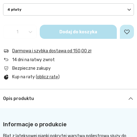
4 płaty
Dodaj do koszyka
Darmowa i szybka dostawa
od
150,00 zł
14
dni na łatwy zwrot
Bezpieczne zakupy
Kup na raty (
oblicz ratę
)
Opis produktu
Informacje o produkcie
Blat z lateksowej pianki pokrytej warstwą poliestrową służy do