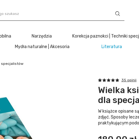
obilna
Narzędzia
Korekcja paznokci | Techniki spec
Mydła naturalne | Akcesoria
Literatura
a specjalistów
35 opinii
Wielka ks
dla specj
W książce opisane są
zdjęć. Sposoby lecz
praktykującym podol