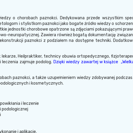
 wiedzy o chorobach paznokci. Dedykowana przede wszystkim spe
tologom i stylistkom paznokci jako bogate źródło wiedzy o schorzen
kie jednostki chorobowe opatrzone są zdjęciami pokazującymi prawdzi
cowo-neuropatycznej. Zawiera również bogatą dokumentację związan
ekonstrukcji paznokci z podziałem na dostępne techniki. Dodatko
ekarze, Heilpraktiker, technicy obuwia ortopedycznego, fizjoterapeu
ci leczenia zajmuje podolog.
Dzięki wiedzy zawartej w książce „Wielk
robach paznokci, a także uzupełnieniem wiedzy zdobywanej podczas 
podologicznych i kosmetycznych.
powikłania i leczenie
 podologicznej
i
konanie i aplikacje.