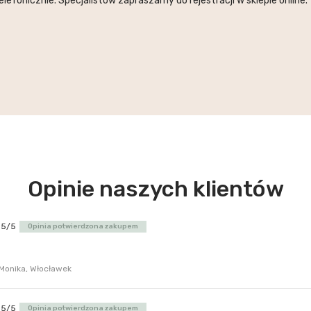
lefonicznie. Specjalistów zapraszamy do rejestracji w sklepie online.
Opinie naszych klientów
5/5
Opinia potwierdzona zakupem
Monika, Włocławek
5/5
Opinia potwierdzona zakupem