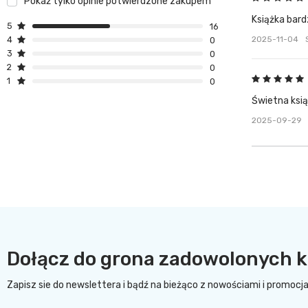
Pokaż tylko opinie potwierdzone zakupem
Książka bard
5
16
2025-11-04
4
0
3
0
2
0
1
0
Świetna ksią
2025-09-29
Dołącz do grona zadowolonych k
Zapisz sie do newslettera i bądź na bieżąco z nowościami i promocj