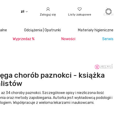
zł
Zaloguj się
Listy zakupowe
0,00 zł
jalne
Odciążenia | Opatrunki
Materiały higieniczne
Wyprzedaż %
Nowości
Serwis
ięga chorób paznokci - książka
alistów
 aż 34 choroby paznokci. Szczegółowe opisy i niezliczona ilość
enia oraz metody zapobiegania. Autorka jest wykładowcą podologii i
ogiem. Współpracuje z wieloma lekarzami i naukowcami.