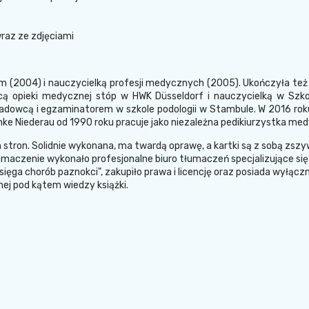
wraz ze zdjęciami
m (2004) i nauczycielką profesji medycznych (2005). Ukończyła też k
 opieki medycznej stóp w HWK Düsseldorf i nauczycielką w Szkole 
adowcą i egzaminatorem w szkole podologii w Stambule. W 2016 roku
ke Niederau od 1990 roku pracuje jako niezależna pedikiurzystka me
 stron. Solidnie wykonana, ma twardą oprawę, a kartki są z sobą zszy
. Tłumaczenie wykonało profesjonalne biuro tłumaczeń specjalizujące
księga chorób paznokci", zakupiło prawa i licencję oraz posiada wyłączn
ej pod kątem wiedzy książki.