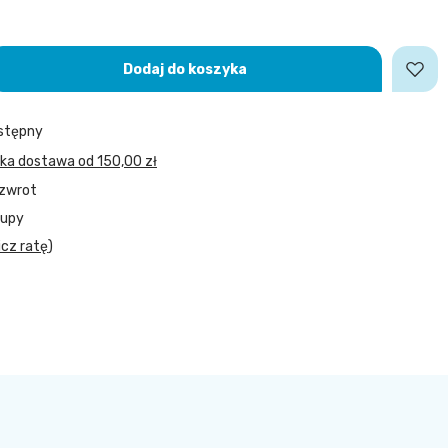
Dodaj do koszyka
stępny
bka dostawa
od
150,00 zł
 zwrot
kupy
icz ratę
)