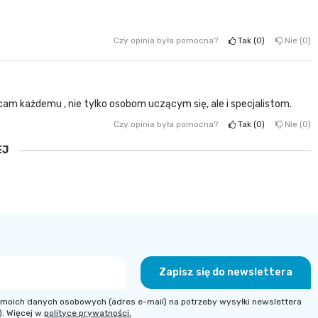
Czy opinia była pomocna?
Tak
0
Nie
0
cam każdemu , nie tylko osobom uczącym się, ale i specjalistom.
Czy opinia była pomocna?
Tak
0
Nie
0
EJ
Zapisz się do newslettera
moich danych osobowych (adres e-mail) na potrzeby wysyłki newslettera
). Więcej w
polityce prywatności.