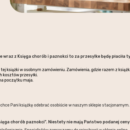
ce wraz z Księga chorób i paznokci to za przesylke będę płaciła t
 tej książki w osobnym zamówieniu. Zamówienia, gdzie razem z książk
h kosztów przesyłki.
na początku maja.
e chce Pani książkę odebrać osobiście w naszym sklepie stacjonarnym
 księga chorób paznokci". Niestety nie mają Państwo podanej cen