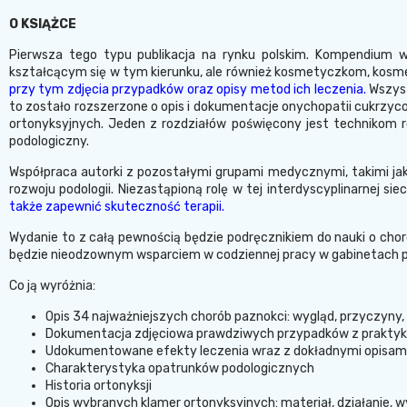
O KSIĄŻCE
Pierwsza tego typu publikacja na rynku polskim. Kompendium
kształcącym się w tym kierunku, ale również kosmetyczkom, kosme
przy tym zdjęcia przypadków oraz opisy metod ich leczenia.
Wszyst
to zostało rozszerzone o opis i dokumentacje onychopatii cukrzy
ortonyksyjnych. Jeden z rozdziałów poświęcony jest technikom r
podologiczny.
Współpraca autorki z pozostałymi grupami medycznymi, takimi jak l
rozwoju podologii. Niezastąpioną rolę w tej interdyscyplinarnej sie
także zapewnić skuteczność terapii.
Wydanie to z całą pewnością będzie podręcznikiem do nauki o cho
będzie nieodzownym wsparciem w codziennej pracy w gabinetach 
Co ją wyróżnia:
Opis 34 najważniejszych chorób paznokci: wygląd, przyczyny, 
Dokumentacja zdjęciowa prawdziwych przypadków z praktyki
Udokumentowane efekty leczenia wraz z dokładnymi opisam
Charakterystyka opatrunków podologicznych
Historia ortonyksji
Opis wybranych klamer ortonyksyjnych: materiał, działanie, wy