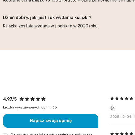
Aktualna cena książki to 160 zł brutto. Można zamówić mailem lub te
Dzień dobry, jaki jest rok wydania książki?
Książka została wydana w j. polskim w 2020 roku.
4.97/5
Liczba wystawionych opinii: 35
👍
2025-12-04
Napisz swoją opinię