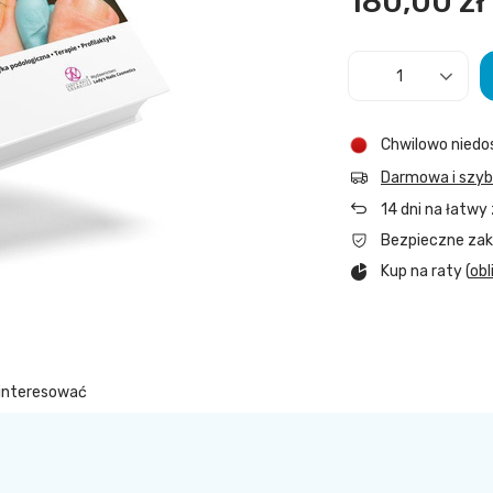
180,00 zł
Chwilowo niedo
Darmowa i szy
14
dni na łatwy
Bezpieczne za
Kup na raty (
obl
ainteresować