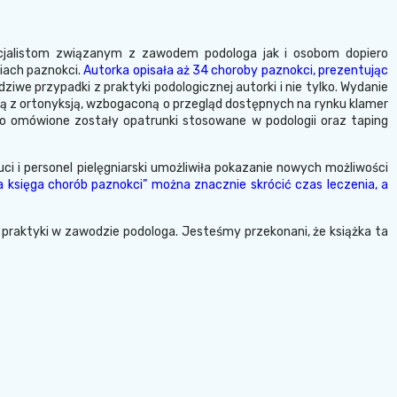
cjalistom związanym z zawodem podologa jak i osobom dopiero
iach paznokci.
Autorka opisała aż 34 choroby paznokci, prezentując
we przypadki z praktyki podologicznej autorki i nie tylko. Wydanie
ą z ortonyksją, wzbogaconą o przegląd dostępnych na rynku klamer
wo omówione zostały opatrunki stosowane w podologii oraz taping
ci i personel pielęgniarski umożliwiła pokazanie nowych możliwości
a księga chorób paznokci” można znacznie skrócić czas leczenia, a
praktyki w zawodzie podologa. Jesteśmy przekonani, że książka ta