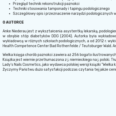
Przegląd technik rekonstrukcji paznokci
Techniki stosowania tamponady i tapingu podologicznego
Szczegółowy opis i przeznaczenie narzędzi podologicznych 
O AUTORCE
Anke Niederau jest z wykształcenia asystentką lekarską, podologie
w obrębie stóp diabetyków DDG (2004). Autorka była wykładowcą
wykładowcą w różnych szkołach podologicznych, a od 2012 r. wykł
Health Competence Center Bad Rothenfelde / Teutoburger Wald. An
Wielka księga chorób paznokci zawiera aż 256 bogato ilustrowanych
Książka jest wiernie przetłumaczona z j. niemieckiego na j. polski
Lady's Nails Cosmetics, jako wydawca polskiej wersji książki "Wielka 
Życzymy Państwu dużo satysfakcji podczas czytania tej jakże cenn