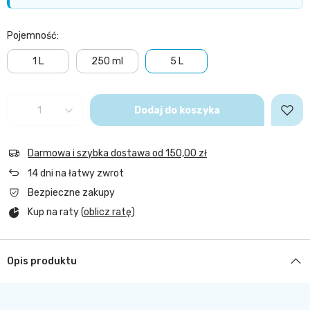
Pojemność
1 L
250 ml
5 L
Dodaj do koszyka
Darmowa i szybka dostawa
od
150,00 zł
14
dni na łatwy zwrot
Bezpieczne zakupy
Kup na raty (
oblicz ratę
)
Opis produktu