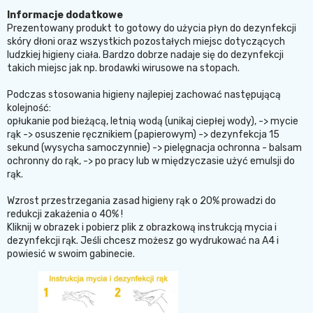
Informacje dodatkowe
Prezentowany produkt to gotowy do użycia płyn do dezynfekcji
skóry dłoni oraz wszystkich pozostałych miejsc dotyczących
ludzkiej higieny ciała. Bardzo dobrze nadaje się do dezynfekcji
takich miejsc jak np. brodawki wirusowe na stopach.
Podczas stosowania higieny najlepiej zachować następującą
kolejność:
opłukanie pod bieżącą, letnią wodą (unikaj ciepłej wody), -> mycie
rąk -> osuszenie ręcznikiem (papierowym) -> dezynfekcja 15
sekund
(wysycha samoczynnie)
-> pielęgnacja ochronna - balsam
ochronny do rąk, -> po pracy lub w międzyczasie użyć emulsji do
rąk.
Wzrost przestrzegania zasad higieny rąk o 20% prowadzi do
redukcji zakażenia o 40% !
Kliknij w obrazek i pobierz plik z obrazkową instrukcją mycia i
dezynfekcji rąk. Jeśli chcesz możesz go wydrukować na A4 i
powiesić w swoim gabinecie.