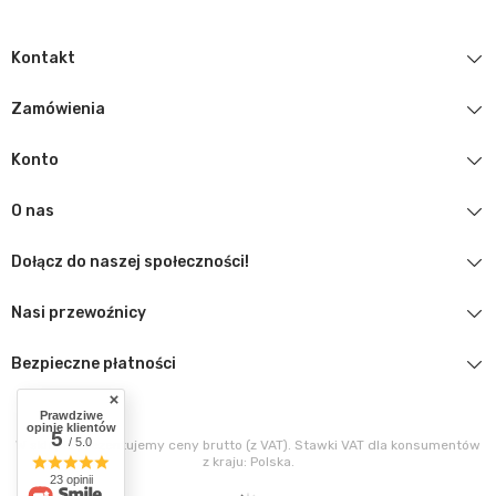
Kontakt
Zamówienia
Konto
O nas
Dołącz do naszej społeczności!
Nasi przewoźnicy
Bezpieczne płatności
Prawdziwe
opinie klientów
5
/ 5.0
W sklepie prezentujemy ceny brutto (z VAT).
Stawki VAT dla konsumentów
z kraju:
Polska
.
23 opinii