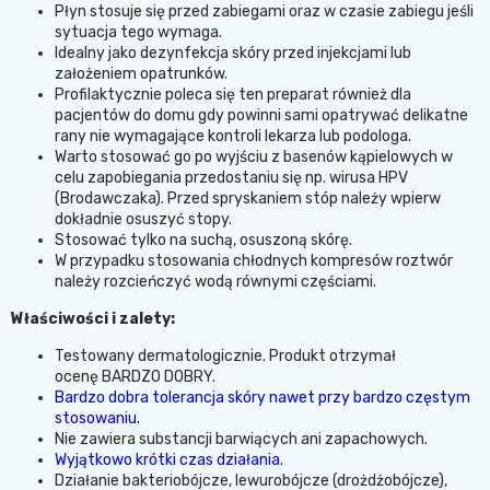
Płyn stosuje się przed zabiegami oraz w czasie zabiegu jeśli
sytuacja tego wymaga.
Idealny jako dezynfekcja skóry przed injekcjami lub
założeniem opatrunków.
Profilaktycznie poleca się ten preparat również dla
pacjentów do domu gdy powinni sami opatrywać delikatne
rany nie wymagające kontroli lekarza lub podologa.
Warto stosować go po wyjściu z basenów kąpielowych w
celu zapobiegania przedostaniu się np. wirusa HPV
(Brodawczaka). Przed spryskaniem stóp należy wpierw
dokładnie osuszyć stopy.
Stosować tylko na suchą, osuszoną skórę.
W przypadku stosowania chłodnych kompresów roztwór
należy rozcieńczyć wodą równymi częściami.
Właściwości i zalety:
Testowany dermatologicznie. Produkt otrzymał
ocenę
BARDZO DOBRY
.
Bardzo dobra tolerancja skóry nawet przy bardzo częstym
stosowaniu.
Nie zawiera substancji barwiących ani zapachowych.
Wyjątkowo krótki czas działania.
Działanie bakteriobójcze, lewurobójcze (drożdżobójcze),