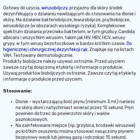
Gotowy do użycia,
wirusobójczy
, przyjazny dla skóry środek
dezynfekujący o działaniu nawilżającym do stosowania na dłonie i
skórę. Ma działanie bakteriobójcze, lewurobójcze, prątkobójcze,
wirusobójcze (w obszarach wysokiego ryzyka). Kompleksowe
spektrum działania przeciwko bakteriom, w tym gruźlicy, Candida
albicans i wszystkim wirusom, takim jak HIV, HBV, HCV, wirusy
grypy, w tym wirusy bezotoczkowe w bardzo krótkim czasie.
Do
higienicznej i chirurgicznej dezynfekcji rąk.
Znajduje się na listach
VAH. Testowany dermatologicznie.
Produkty biobójcze należy używać ostrożnie. Przed użyciem
zawsze czytaj dołączoną etykietę i informacje o produkcie.
Używaj produktów biobójczych ostrożnie. Zawsze czytaj etykietę
i informacje o produkcie przed użyciem.
Stosowanie:
Dłonie - wystarczającą ilość płynu (minimum 3 ml.) nanieść
na skórę dłoni i natychmiast wcierać przez 15 sekund. Płyn
powinien dotrzeć do powierzchni skóry i wałów
paznokciowych.
Na zainfekowane miejsce (np. grzybica, brodawki wirusowe)
po krótkim osuszeniu można stosować nasączony płynem
bezpyłowy wacik lub jałową gazę i odczekać 15 sekund.