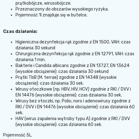
prątkobójcze, wirusobójcze.
Przeznaczony do obszarów wysokiego ryzyka.
Pojemność 1l znajduje się w butelce.
Czas działania:
Higieniczna dezynfekcja rąk
zgodnie z EN 1500, VAH: czas
działania 30 sekund
Chirurgiczna dezynfekcja rąk
zgodnie z EN 12791, VAH: czas
działania 1 min.
Bakterie i Candida albicans
zgodnie z EN 13727, EN 13624
(wysokie obciążenie): czas działania 30 sekund
Prątki TbB (M. terrae)
zgodnie z EN 14348 (wysokie
obciążenie): czas działania 30 sek.
Wirusy otoczkowe
(np. HBV, HIV, HCV) zgodnie z RKI / DVV i
EN 14476 (wysokie obciążenie): czas działania 30 sek.
Wirusy bez otoczki, np. Polio, noro i adenowirusy
zgodnie z
RKI / DVV i EN 14476 (wysokie obciążenie): czas działania 60
sek.
HAV (
wirus zapalenia wątroby typu A
) zgodnie z RKI / DVV
(wysokie obciążenie): czas działania 60 sek.
Pojemność 5L.