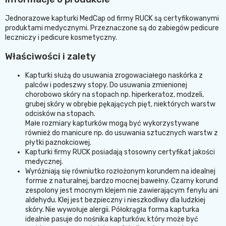
Jednorazowe kapturki MedCap od firmy RUCK są certyfikowanymi
produktami medycznymi. Przeznaczone są do zabiegów pedicure
leczniczy i pedicure kosmetyczny.
Właściwości i zalety
Kapturki służą do usuwania zrogowaciałego naskórka z
palców i podeszwy stopy. Do usuwania zmienionej
chorobowo skóry na stopach np. hiperkeratoz, modzeli,
grubej skóry w obrębie pękających pięt, niektórych warstw
odcisków na stopach.
Małe rozmiary kapturków mogą być wykorzystywane
również do manicure np. do usuwania sztucznych warstw z
płytki paznokciowej.
Kapturki firmy RUCK posiadają stosowny certyfikat jakości
medycznej.
Wyróżniają się równiutko rozłożonym korundem na idealnej
formie z naturalnej, bardzo mocnej bawełny. Czarny korund
zespolony jest mocnym klejem nie zawierającym fenylu ani
aldehydu. Klej jest bezpieczny i nieszkodliwy dla ludzkiej
skóry. Nie wywołuje alergii. Półokrągła forma kapturka
idealnie pasuje do nośnika kapturków, który może być