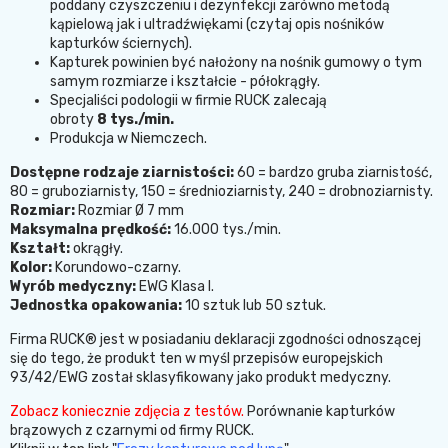
poddany czyszczeniu i dezynfekcji zarówno metodą
kąpielową jak i ultradźwiękami (czytaj opis nośników
kapturków ściernych).
Kapturek powinien być nałożony na nośnik gumowy o tym
samym rozmiarze i kształcie - półokrągły
.
Specjaliści podologii w firmie RUCK zalecają
obroty
8 tys./min.
Produkcja w Niemczech.
Dostępne rodzaje ziarnistości:
60 = bardzo gruba ziarnistość,
80 = gruboziarnisty, 150 = średnioziarnisty, 240 = drobnoziarnisty.
Rozmiar:
Rozmiar Ø 7 mm
Maksymalna prędkość:
16.000 tys./min.
Kształt:
okrągły.
Kolor:
Korundowo-czarny.
Wyrób medyczny:
EWG Klasa I.
Jednostka opakowania:
10 sztuk lub 50 sztuk.
Firma RUCK® jest w posiadaniu deklaracji zgodności odnoszącej
się do tego, że produkt ten w myśl przepisów europejskich
93/42/EWG został sklasyfikowany jako produkt medyczny.
Zobacz koniecznie zdjęcia z testów.
Porównanie kapturków
brązowych z czarnymi od firmy RUCK.