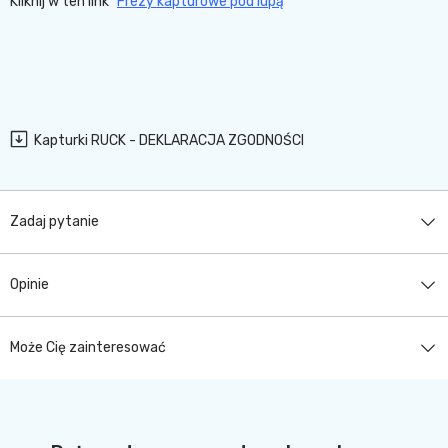
Kliknij w ten link "
Frezy kapturowe pod lupą
"
Kapturki RUCK - DEKLARACJA ZGODNOŚCI
Zadaj pytanie
Opinie
Może Cię zainteresować