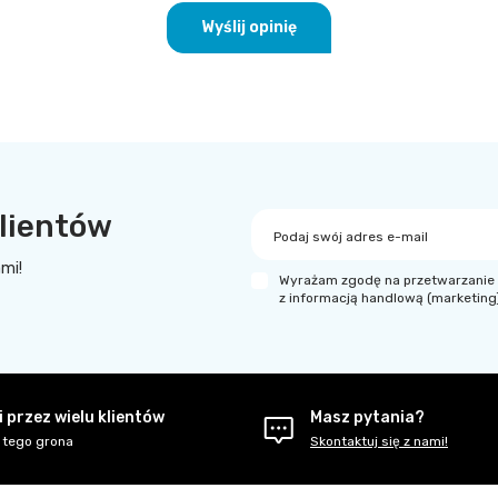
Wyślij opinię
lientów
Podaj swój adres e-mail
ami!
Wyrażam zgodę na przetwarzanie 
z informacją handlową (marketing
 przez wielu klientów
Masz pytania?
 tego grona
Skontaktuj się z nami!