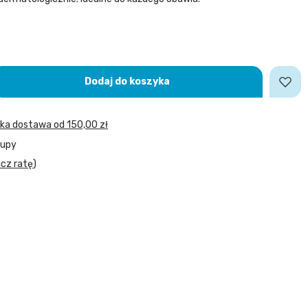
Dodaj do koszyka
bka dostawa
od
150,00 zł
kupy
icz ratę
)