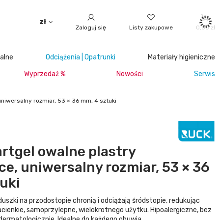
zł
Zaloguj się
Listy zakupowe
0,00 zł
jalne
Odciążenia | Opatrunki
Materiały higieniczne
Wyprzedaż %
Nowości
Serwis
niwersalny rozmiar, 53 × 36 mm, 4 sztuki
tgel owalne plastry
ce, uniwersalny rozmiar, 53 × 36
uki
szki na przodostopie chronią i odciążają śródstopie, redukując
tracienkie, samoprzylepne, wielokrotnego użytku. Hipoalergiczne, bez
dermatologicznie. Idealne do każdego obuwia.