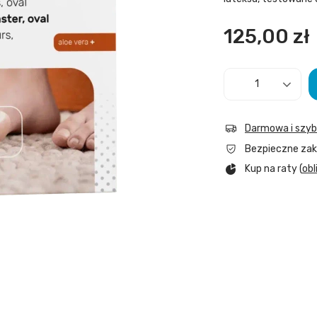
125,00 zł
Darmowa i szy
Bezpieczne za
Kup na raty (
obl