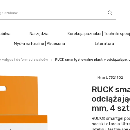
obilna
Narzędzia
Korekcja paznokci | Techniki spec
Mydła naturalne | Akcesoria
Literatura
x valgus i deformacje palców
RUCK smartgel owalne plastry odciążające, u
Nr art. 7321902
RUCK smar
odciążają
mm, 4 szt
RUCK® smartgel podu
nacisk i otarcia. Ul
lateksu, testowane 