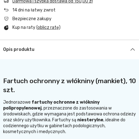
Darmowa i szybka dostawa
od
150,00 zł
14
dni na łatwy zwrot
Bezpieczne zakupy
Kup na raty (
oblicz ratę
)
Opis produktu
Fartuch ochronny z włókniny (mankiet), 10
szt.
Jednorazowe
fartuchy ochronne z włókniny
polipropylenowej
, przeznaczone do zastosowania w
środowiskach, gdzie wymagana jest podstawowa ochrona odzieży
oraz skóry użytkownika. Fartuchy są
niesterylne
, idealne do
codziennego użytku w gabinetach podologicznych,
kosmetycznych i medycznych.