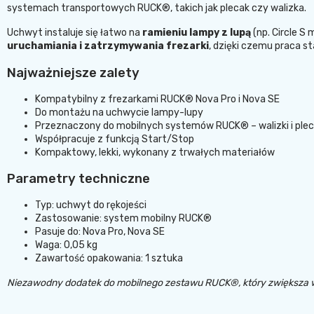
systemach transportowych RUCK®, takich jak plecak czy walizka.
Uchwyt instaluje się łatwo na
ramieniu lampy z lupą
(np. Circle S
uruchamiania i zatrzymywania frezarki
, dzięki czemu praca st
Najważniejsze zalety
Kompatybilny z frezarkami RUCK® Nova Pro i Nova SE
Do montażu na uchwycie lampy-lupy
Przeznaczony do mobilnych systemów RUCK® – walizki i ple
Współpracuje z funkcją Start/Stop
Kompaktowy, lekki, wykonany z trwałych materiałów
Parametry techniczne
Typ: uchwyt do rękojeści
Zastosowanie: system mobilny RUCK®
Pasuje do: Nova Pro, Nova SE
Waga: 0,05 kg
Zawartość opakowania: 1 sztuka
Niezawodny dodatek do mobilnego zestawu RUCK®, który zwiększa 