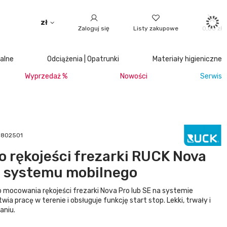
zł
Zaloguj się
Listy zakupowe
0,00 zł
jalne
Odciążenia | Opatrunki
Materiały higieniczne
Wyprzedaż %
Nowości
Serwis
 5802501
 rękojeści frezarki RUCK Nova
o systemu mobilnego
 mocowania rękojeści frezarki Nova Pro lub SE na systemie
ia pracę w terenie i obsługuje funkcję start stop. Lekki, trwały i
aniu.