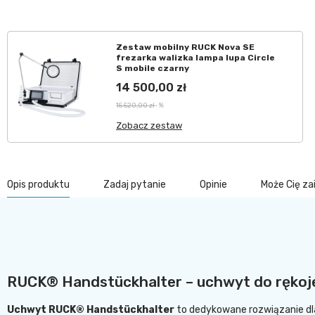
Zestaw mobilny RUCK Nova SE
frezarka walizka lampa lupa Circle
S mobile czarny
14 500,00 zł
15 520,00 zł
-%
Zobacz zestaw
Opis produktu
Zadaj pytanie
Opinie
Może Cię z
RUCK® Handstückhalter – uchwyt do rękoje
Uchwyt RUCK® Handstückhalter
to dedykowane rozwiązanie dla