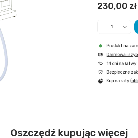
230,00 zł
Produkt na zam
Darmowa i szy
14
dni na łatwy
Bezpieczne za
Kup na raty (
obl
Oszczędź kupując więcej