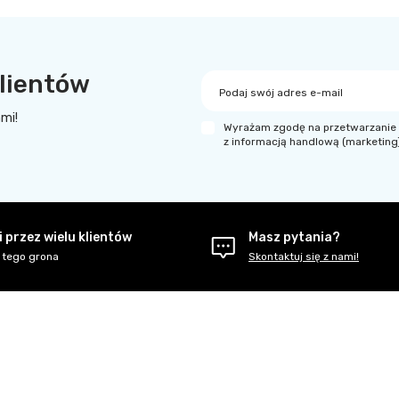
lientów
Podaj swój adres e-mail
ami!
Wyrażam zgodę na przetwarzanie 
z informacją handlową (marketing
 przez wielu klientów
Masz pytania?
 tego grona
Skontaktuj się z nami!