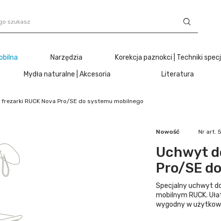
obilna
Narzędzia
Korekcja paznokci | Techniki spec
Mydła naturalne | Akcesoria
Literatura
i frezarki RUCK Nova Pro/SE do systemu mobilnego
Nowość
Nr art.
Uchwyt do
Pro/SE d
Specjalny uchwyt do
mobilnym RUCK. Ułatw
wygodny w użytkow