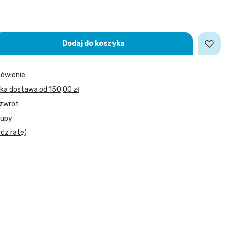
Dodaj do koszyka
ówienie
bka dostawa
od
150,00 zł
 zwrot
kupy
icz ratę
)