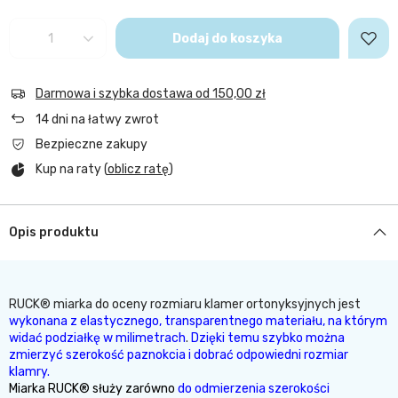
Dodaj do koszyka
Darmowa i szybka dostawa
od
150,00 zł
14
dni na łatwy zwrot
Bezpieczne zakupy
Kup na raty (
oblicz ratę
)
Opis produktu
RUCK® miarka do oceny rozmiaru klamer ortonyksyjnych jest
wykonana z elastycznego, transparentnego materiału, na którym
widać podziałkę w milimetrach
.
Dzięki temu szybko można
zmierzyć szerokość paznokcia i dobrać odpowiedni rozmiar
klamry.
Miarka RUCK® służy zarówno
do odmierzenia szerokości