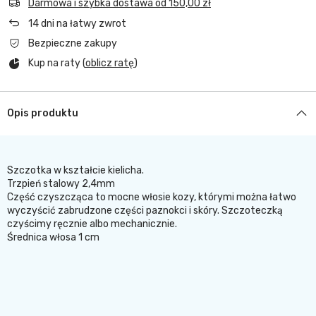
Darmowa i szybka dostawa
od
150,00 zł
14
dni na łatwy zwrot
Bezpieczne zakupy
Kup na raty (
oblicz ratę
)
Opis produktu
Szczotka w kształcie kielicha.
Trzpień stalowy 2,4mm
Część czyszcząca to mocne włosie kozy, którymi można łatwo
wyczyścić zabrudzone części paznokci i skóry. Szczoteczką
czyścimy ręcznie albo mechanicznie.
Średnica włosa 1 cm