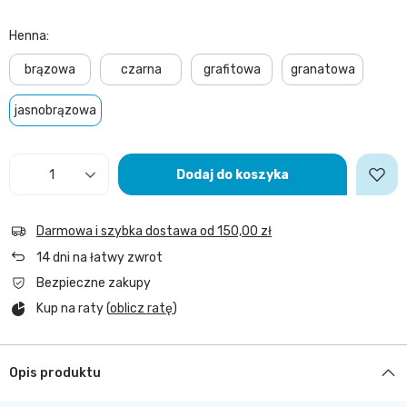
Henna
brązowa
czarna
grafitowa
granatowa
jasnobrązowa
Dodaj do koszyka
Darmowa i szybka dostawa
od
150,00 zł
14
dni na łatwy zwrot
Bezpieczne zakupy
Kup na raty (
oblicz ratę
)
Opis produktu