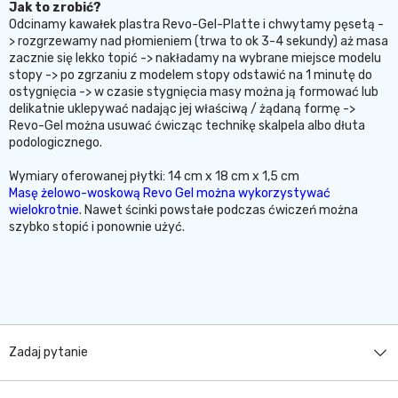
Jak to zrobić?
Odcinamy kawałek plastra Revo-Gel-Platte i chwytamy pęsetą -
> rozgrzewamy nad płomieniem (trwa to ok 3-4 sekundy) aż masa
zacznie się lekko topić -> nakładamy na wybrane miejsce modelu
stopy -> po zgrzaniu z modelem stopy odstawić na 1 minutę do
ostygnięcia -> w czasie stygnięcia masy można ją formować lub
delikatnie uklepywać nadając jej właściwą / żądaną formę ->
Revo-Gel można usuwać ćwicząc technikę skalpela albo dłuta
podologicznego.
Wymiary oferowanej płytki: 14 cm x 18 cm x 1,5 cm
Masę żelowo-woskową Revo Gel można wykorzystywać
wielokrotnie
. Nawet ścinki powstałe podczas ćwiczeń można
szybko stopić i ponownie użyć.
Zadaj pytanie