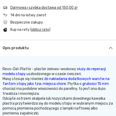
Darmowa i szybka dostawa
od
150,00 zł
14
dni na łatwy zwrot
Bezpieczne zakupy
Kup na raty (
oblicz ratę
)
Opis produktu
Revo-Gel-Platte - plaster żelowo-woskowy
służy do reperacji
modelu stopy
uszkodzonego w czasie ćwiczeń.
Masę stosuje się również
do nakładania dodatkowych warstw na
fantom stopy jako tzw. miejsca chore
. Płytka o
grubości 15 mm
chociaż ma podobne właściwości do parafiny, to jest ona dużo
trwalsza i mocniejsza.
Odcięte ostrzem skalpela lub nożyczkami dowolnego kawałka
plastra przytwierdza się do modelu stopy w wybranym miejscu za
pomocą płomienia pochodzącego z lampki naftowej albo
płomienia zapalniczki.